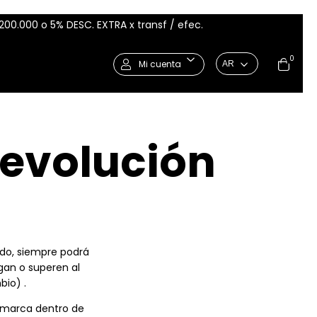
200.000 o 5% DESC. EXTRA x transf / efec.
0
Mi cuenta
devolución
ido, siempre podrá
gan o superen al
bio) .
a marca dentro de