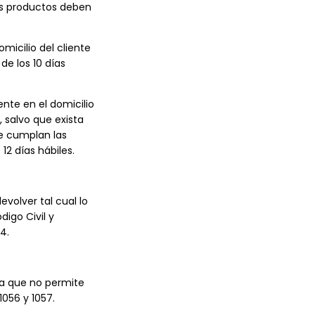
os productos deben
micilio del cliente
e los 10 días
nte en el domicilio
, salvo que exista
e cumplan las
2 días hábiles.
evolver tal cual lo
digo Civil y
4.
lla que no permite
1056 y 1057.