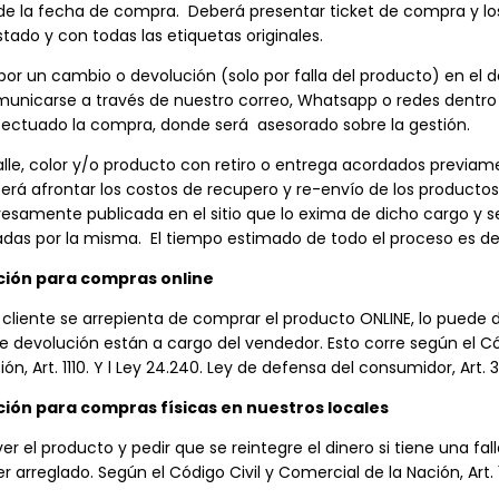
s de la fecha de compra. Deberá presentar ticket de compra y l
tado y con todas las etiquetas originales.
por un cambio o devolución (solo por falla del producto) en el do
unicarse a través de nuestro correo, Whatsapp o redes dentro d
fectuado la compra, donde será asesorado sobre la gestión.
alle, color y/o producto con retiro o entrega acordados previame
berá afrontar los costos de recupero y re-envío de los productos
samente publicada en el sitio que lo exima de dicho cargo y s
adas por la misma. El tiempo estimado de todo el proceso es de 1
ución para compras online
 cliente se arrepienta de comprar el producto ONLINE, lo puede d
de devolución están a cargo del vendedor. Esto corre según el Có
n, Art. 1110. Y l Ley 24.240. Ley de defensa del consumidor, Art. 3
ción para compras físicas en nuestros locales
er el producto y pedir que se reintegre el dinero si tiene una fa
r arreglado. Según el Código Civil y Comercial de la Nación, Art. 