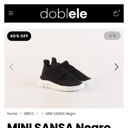
0
40
%
OFF
1
/
3
Home
>
NIÑOS
>
>
MINI SANSA Negro
MINI SANSA Negro