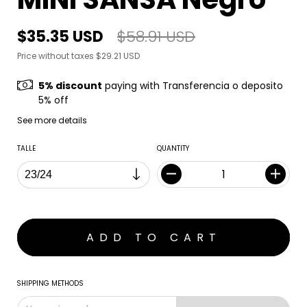
$35.35 USD
$58.91 USD
Price without taxes
$29.21 USD
5% discount
paying with Transferencia o deposito
5% off
See more details
TALLE
QUANTITY
SHIPPING METHODS