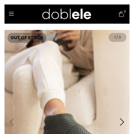
0
OUT OF STOCK
1
/
3